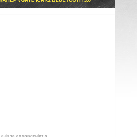
АНЕР VGATE ICAR2 BLUETOOTH 3.0
 днів
за домовленістю