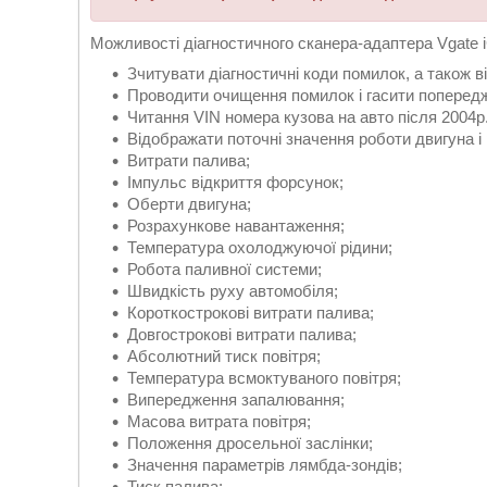
Можливості діагностичного сканера-адаптера Vgate i
Зчитувати діагностичні коди помилок, а також 
Проводити очищення помилок і гасити попередж
Читання VIN номера кузова на авто після 2004р.в
Відображати поточні значення роботи двигуна і 
Витрати палива;
Імпульс відкриття форсунок;
Оберти двигуна;
Розрахункове навантаження;
Температура охолоджуючої рідини;
Робота паливної системи;
Швидкість руху автомобіля;
Короткострокові витрати палива;
Довгострокові витрати палива;
Абсолютний тиск повітря;
Температура всмоктуваного повітря;
Випередження запалювання;
Масова витрата повітря;
Положення дросельної заслінки;
Значення параметрів лямбда-зондів;
Тиск палива;