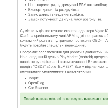
і інші параметри, підтримувані ЕБУ автомобіля;
Експорт даних і їх роздруківка;
Запис даних і виведення графіків;
Заміри потужності двигуна, часу розгону і ін.
Сумісність діагностичного сканера-адаптера Vgate iC
iCar2 на оригінальному чипі ARM відмінно працює з б
контактний роз'єм з підтримкою протоколів OBD-II. А
будуть потрібні спеціальні перехідники.
Програмне забезпечення для роботи з діагностичним
На сьогоднішній день в PlayMarket (Android) представ
повністю русифіковані і автоматизовані і Ви зможет
введіть "OBD2" або ж "ELM327". Все ж відзначимо, щ
регулярними оновленнями і доповненнями:
Torque
OpenDiag
Car Scanner
Перелік автосканерів, які не потребують викоритання м