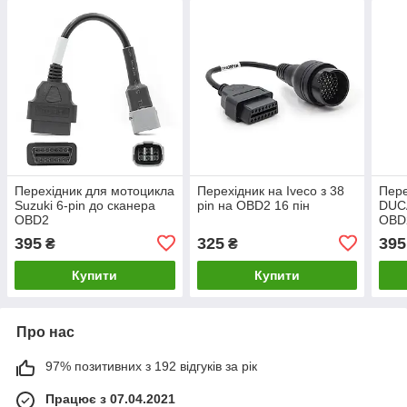
Перехідник для мотоцикла
Перехідник на Iveco з 38
Пере
Suzuki 6-pin до сканера
pin на OBD2 16 пін
DUCA
OBD2
OBD
395
325
395
₴
₴
Купити
Купити
Про нас
97% позитивних з 192 відгуків за рік
Працює з 07.04.2021