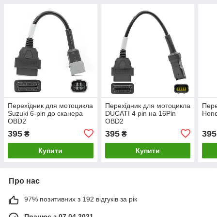
Перехідник для мотоцикла
Перехідник для мотоцикла
Пере
Suzuki 6-pin до сканера
DUCATI 4 pin на 16Pin
Hond
OBD2
OBD2
395
395
395
₴
₴
Купити
Купити
Про нас
97% позитивних з 192 відгуків за рік
Працює з 07.04.2021