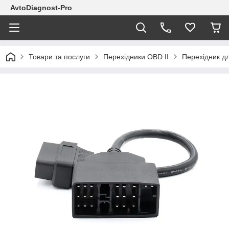
AvtoDiagnost-Pro
Товари та послуги
Перехідники OBD II
Перехідник д