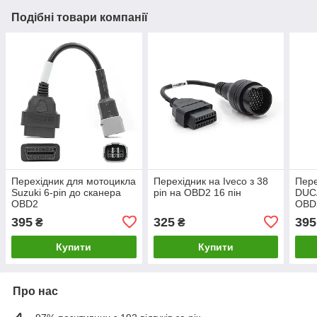
Подібні товари компанії
Перехідник для мотоцикла
Перехідник на Iveco з 38
Пере
Suzuki 6-pin до сканера
pin на OBD2 16 пін
DUCA
OBD2
OBD
395
325
395
₴
₴
Купити
Купити
Про нас