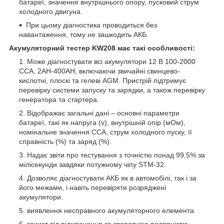
батареї, значення внутрішнього опору, пусковий струм
холодного двигуна.
При цьому діагностика проводиться без
навантаження, тому не зашкодить АКБ.
Акумуляторний тестер KW208 має такі особливості:
Може діагностувати всі акумулятори 12 В 100-2000
CCA, 2AH-400AH, включаючи звичайні свинцево-
кислотні, плоскі та гелеві AGM. Пристрій підтримує
перевірку системи запуску та зарядки, а також перевірку
генератора та стартера.
Відображає загальні дані – основні параметри
батареї, такі як напруга (v), внутрішній опір (мОм),
номінальне значення CCA, струм холодного пуску, її
справність (%) та заряд (%).
Надає звіти про тестування з точністю понад 99,5% за
мілісекунди завдяки потужному чіпу STM-32.
Дозволяє діагностувати АКБ як в автомобілі, так і за
його межами, і навіть перевіряти розряджені
акумулятори.
виявлення несправного акумуляторного елемента
захист від підключення за зворотною полярністю