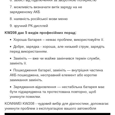
можливість визначати витік заряду на не
зарядженому АКБ
наявність російської мови меню
зручний РК-дисплей
KW208 дає 5 видів професійних порад:
Хороша батарея – немає проблем, використовуйте її.
Добре, зарядка - хороша, але низький струм, зарядіть
перед використанням.
Замініть — вже чи майже закінчився термін служби,
замініть її.
Пошкодження батареї, замініть — внутрішня частина
АКБ пошкоджена, несправний елемент або коротке
замикання замініть.
Заряджання-відновлення — нестабільна батарея має
бути підзаряджена та протестована повторно, щоб
уникнути помилки.
KONNWEI KW208 - чудовий вибір для діагностики, допомагає
уникнути проблем з експлуатацією вашого автомобіля