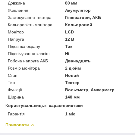
Довжина
80 мм
Живлення
Акумулятор
Застосування тестера
Генератори, АКБ
Кольоровість монітора
Кольоровий
Монітор
LCD
Напруга
12 В
Підсвітка екрану
Так
Підсвічування клавіш
Ні
Робоча напруга АКБ
Дванадцять
Розмір монітора
2 дюйм
Стан
Новий
Тип
Тестер
Функції
Вольтметр, Амперметр
Ширина
140 мм
Користувальницькі характеристики
Гарантія
1 міс
Приховати