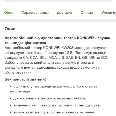
Опис
Характеристики
Доставка
Оплата
Умови п
Опис
Автомобільний акумуляторний тестер KONNWEI - зручна
та швидка діагностика
Автомобільний тестер KONNWEI KW208 може діагностувати
всі акумуляторні батареї напругою 12 В. Підтримує основні
стандарти CA, CCA, BCL, MCA, JIS, SAE, EN, GB, DIN та IEC.
Забезпечує загальний аналіз стану акумулятора для
завчасного вжиття відповідних заходів щодо ремонту та
обслуговування.
Цей пристрій здатний:
оцінити ступінь заряду акумулятора, його стан та
амортизацію;
діагностувати електросистеми автомобіля;
визначати несправності у пусковій системі двигуна;
вимірювати: напруга системи, ємність, номінал