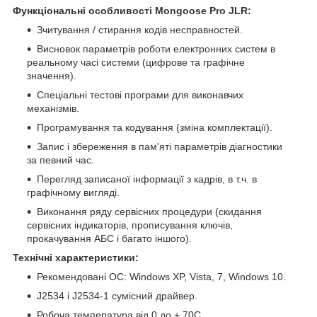
Функціональні особливості Mongoose Pro JLR:
Зчитування / стирання кодів несправностей.
Висновок параметрів роботи електронних систем в
реальному часі системи (цифрове та графічне
значення).
Спеціальні тестові програми для виконавчих
механізмів.
Програмування та кодування (зміна комплектації).
Запис і збереження в пам'яті параметрів діагностики
за певний час.
Перегляд записаної інформації з кадрів, в т.ч. в
графічному вигляді.
Виконання ряду сервісних процедури (скидання
сервісних індикаторів, прописування ключів,
прокачування АБС і багато іншого).
Технічні характеристики:
Рекомендовані ОС: Windows XP, Vista, 7, Windows 10.
J2534 і J2534-1 сумісний драйвер.
Робоча температура від 0 до + 70C.