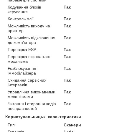
Кодування блоків
Так
керування
Контроль олії
Так
Можливість виходу на
Так
принтер
Можливість підключення
Так
до комп'ютера
Перевірка ESP
Так
Перевірка виконавчих
Так
механізмів
Розблокування
Так
іммобілайзера
Скидання сервісних
Так
інтервалів
Управління виконавчими
Так
механізмами
Читання і стирання кодів
Так
несправностей
Користувальницькі характеристики
Тип
Сканери
Гарантія
1 міс