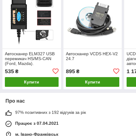
Автосканер ELM327 USB
Автосканер VCDS HEX-V2
UCD
перемикач HS/MS-CAN
24.7
діаг
(Ford, Mazda).
авто
з UC
535
895
1 1
₴
₴
Купити
Купити
Про нас
97% позитивних з 192 відгуків за рік
Працює з 07.04.2021
м. Івано-Франківськ