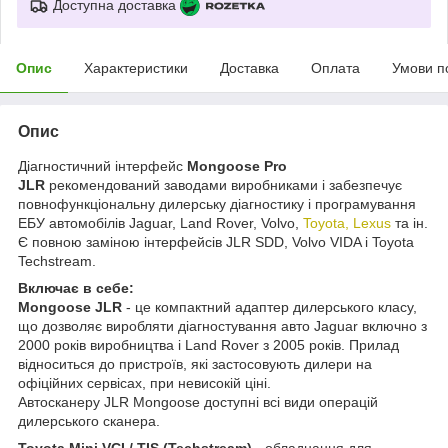
Доступна доставка
Опис
Характеристики
Доставка
Оплата
Умови п
Опис
Діагностичний інтерфейс
Mongoose Pro
JLR
рекомендований заводами виробниками і забезпечує
повнофункціональну дилерську діагностику і програмування
ЕБУ автомобілів Jaguar, Land Rover, Volvo,
Toyota, Lexus
та ін.
Є повною заміною інтерфейсів JLR SDD, Volvo VIDA і Toyota
Techstream.
Включає в себе:
Mongoose JLR
- це компактний адаптер дилерського класу,
що дозволяє виробляти діагностування авто Jaguar включно з
2000 років виробництва і Land Rover з 2005 років. Прилад
відноситься до пристроїв, які застосовують дилери на
офіційних сервісах, при невисокій ціні.
Автосканеру JLR Mongoose доступні всі види операцій
дилерського сканера.
Toyota Mini VCI / TIS (Techstream)
- обладнання для