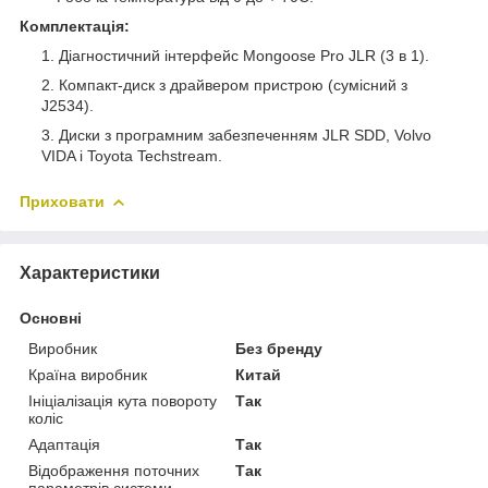
Комплектація:
Діагностичний інтерфейс Mongoose Pro JLR (3 в 1).
Компакт-диск з драйвером пристрою (сумісний з
J2534).
Диски з програмним забезпеченням JLR SDD, Volvo
VIDA і Toyota Techstream.
Приховати
Характеристики
Основні
Виробник
Без бренду
Країна виробник
Китай
Ініціалізація кута повороту
Так
коліс
Адаптація
Так
Відображення поточних
Так
параметрів системи