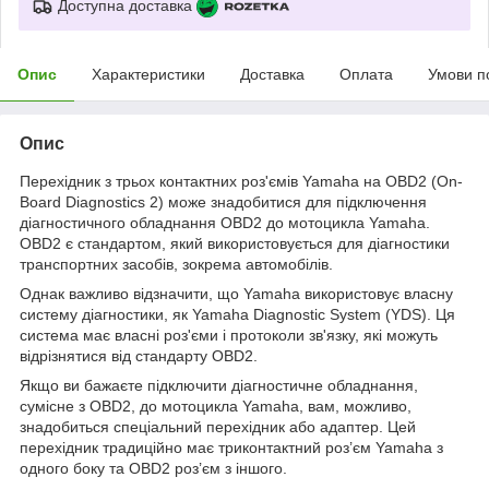
Доступна доставка
Опис
Характеристики
Доставка
Оплата
Умови п
Опис
Перехідник з трьох контактних роз'ємів Yamaha на OBD2 (On-
Board Diagnostics 2) може знадобитися для підключення
діагностичного обладнання OBD2 до мотоцикла Yamaha.
OBD2 є стандартом, який використовується для діагностики
транспортних засобів, зокрема автомобілів.
Однак важливо відзначити, що Yamaha використовує власну
систему діагностики, як Yamaha Diagnostic System (YDS). Ця
система має власні роз'єми і протоколи зв'язку, які можуть
відрізнятися від стандарту OBD2.
Якщо ви бажаєте підключити діагностичне обладнання,
сумісне з OBD2, до мотоцикла Yamaha, вам, можливо,
знадобиться спеціальний перехідник або адаптер. Цей
перехідник традиційно має триконтактний роз’єм Yamaha з
одного боку та OBD2 роз’єм з іншого.