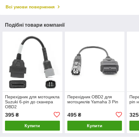
Всі умови повернення
Подібні товари компанії
Перехідник для мотоцикла
Перехідник OBD2 для
Пере
Suzuki 6-pin до сканера
мотоциклів Yamaha 3 Pin
pin 
OBD2
395
495
325
₴
₴
Купити
Купити