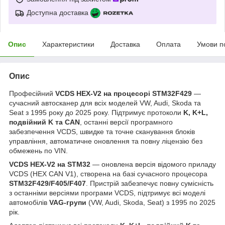
Доступна доставка
Опис
Характеристики
Доставка
Оплата
Умови п
Опис
Професійний
VCDS HEX-V2 на процесорі STM32F429
—
сучасний автосканер для всіх моделей VW, Audi, Skoda та
Seat з 1995 року до 2025 року. Підтримує протоколи
K, K+L,
подвійний K та CAN
, останні версії програмного
забезпечення VCDS, швидке та точне сканування блоків
управління, автоматичне оновлення та повну ліцензію без
обмежень по VIN.
VCDS HEX-V2 на STM32
— оновлена версія відомого приладу
VCDS (HEX CAN V1), створена на базі сучасного процесора
STM32F429/F405/F407
. Пристрій забезпечує повну сумісність
з останніми версіями програми VCDS, підтримує всі моделі
автомобілів
VAG-групи
(VW, Audi, Skoda, Seat) з 1995 по 2025
рік.