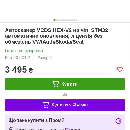
Автосканер VCDS HEX-V2 на чіпі STM32
автоматичне оновлення, ліцензія без
обмежень VW/Audi/Skoda/Seat
Готово до відправки
Код: C0001-2
Роздріб
3 495
₴
Купити
або
Купити з
Що таке купити з Пром?
Замовлення під захистом