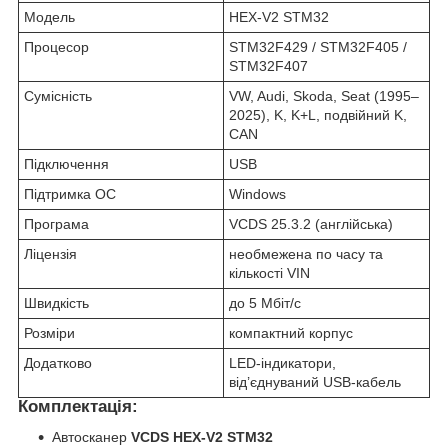
Модель
HEX-V2 STM32
Процесор
STM32F429 / STM32F405 /
STM32F407
Сумісність
VW, Audi, Skoda, Seat (1995–
2025), K, K+L, подвійний K,
CAN
Підключення
USB
Підтримка ОС
Windows
Програма
VCDS 25.3.2 (англійська)
Ліцензія
необмежена по часу та
кількості VIN
Швидкість
до 5 Мбіт/с
Розміри
компактний корпус
Додатково
LED-індикатори,
від’єднуваний USB-кабель
Комплектація:
Автосканер
VCDS HEX-V2 STM32