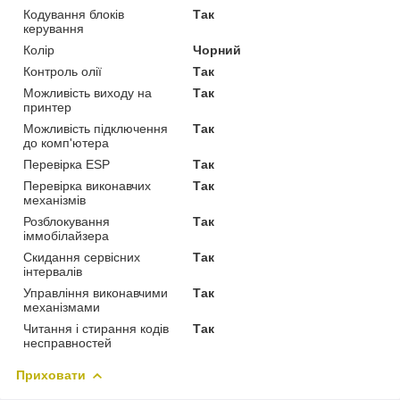
Кодування блоків
Так
керування
Колір
Чорний
Контроль олії
Так
Можливість виходу на
Так
принтер
Можливість підключення
Так
до комп'ютера
Перевірка ESP
Так
Перевірка виконавчих
Так
механізмів
Розблокування
Так
іммобілайзера
Скидання сервісних
Так
інтервалів
Управління виконавчими
Так
механізмами
Читання і стирання кодів
Так
несправностей
Приховати