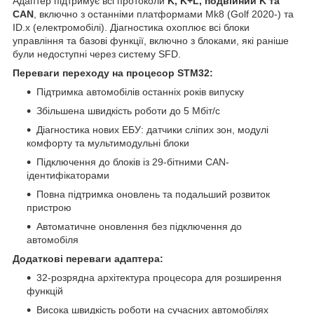
Адаптер підтримує всі протоколи
K, K+L, подвійний K та
CAN
, включно з останніми платформами Mk8 (Golf 2020-) та
ID.x (електромобілі). Діагностика охоплює всі блоки
управління та базові функції, включно з блоками, які раніше
були недоступні через систему SFD.
Переваги переходу на процесор STM32:
Підтримка автомобілів останніх років випуску
Збільшена швидкість роботи до 5 Мбіт/с
Діагностика нових ЕБУ: датчики сліпих зон, модулі
комфорту та мультимодульні блоки
Підключення до блоків із 29-бітними CAN-
ідентифікаторами
Повна підтримка оновлень та подальший розвиток
пристрою
Автоматичне оновлення без підключення до
автомобіля
Додаткові переваги адаптера:
32-розрядна архітектура процесора для розширення
функцій
Висока швидкість роботи на сучасних автомобілях