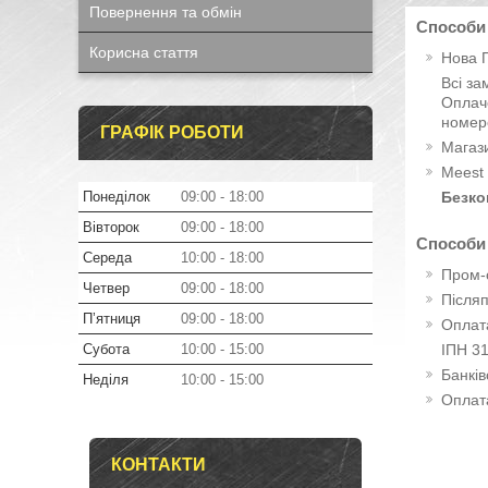
Повернення та обмін
Способи
Корисна стаття
Нова 
Всі за
Оплаче
номер
ГРАФІК РОБОТИ
Магаз
Mees
Понеділок
09:00
18:00
Безко
Вівторок
09:00
18:00
Способи
Середа
10:00
18:00
Пром-
Четвер
09:00
18:00
Після
Пʼятниця
09:00
18:00
Оплат
Субота
10:00
15:00
ІПН 3
Банкі
Неділя
10:00
15:00
Оплат
КОНТАКТИ