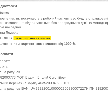
 доставки
Пошта
мовлення, які поступають в робочий час миттєво будуть опрацьовані
ні замовлення відправляються без попереднього дзвінка менеджера
ом накладної
ини Rozetka
t ПОШТА
Безкоштовно за умови
штовно при вартості замовлення від 1000 ₴.
 оплати
оплата
плата
а на рахунок
182003773 ФОП Будзин Віталій Євгенійович
вський переказ на картку 4035200040295161
а на рахунок IBAN: UA 663220010000026003300072279 ІПН 3182003