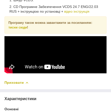
CD Програмне Забезпечення VCDS 24.7 ENG/22.03
RUS + інструкцією по установці +
відео інструкція
Програму також можна завантажити за посиланням:
тисни
сюди
!
Приховати
Характеристики
Основні