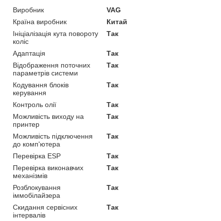
Виробник
VAG
Країна виробник
Китай
Ініціалізація кута повороту
Так
коліс
Адаптація
Так
Відображення поточних
Так
параметрів системи
Кодування блоків
Так
керування
Контроль олії
Так
Можливість виходу на
Так
принтер
Можливість підключення
Так
до комп'ютера
Перевірка ESP
Так
Перевірка виконавчих
Так
механізмів
Розблокування
Так
іммобілайзера
Скидання сервісних
Так
інтервалів