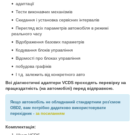
адаптації
Тести виконавчих механізмів
Скидання і установка сервісних інтервалів
Перегляд всіх параметрів автомобіля в режимі
реального часу
Відображення базових параметрів
Кодування блоків управління
Відомості про блоках управління
побудова графіків
І т.д. залежить від конкретного авто
Всі діагностичні адаптери VCDS проходять перевірку на
працездатність (на автомобілі) перед відправкою.
Якщо автомобіль не обладнаний стандартним роз'ємом
OBD2, вам потрібно дадатково використовувати
перехідник -
за посиланням
Комплектація:
Шнур VCDS.