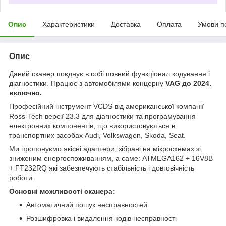
Опис
Характеристики
Доставка
Оплата
Умови п
Опис
Даний сканер поєднує в собі повний функціонал кодування і
діагностики. Працює з автомобілями концерну
VAG до 2024.
включно.
Професійний інструмент VCDS від американської компанії
Ross-Tech версії 23.3 для діагностики та програмування
електронних компонентів, що використовуються в
транспортних засобах Audi, Volkswagen, Skoda, Seat.
Ми пропонуємо якісні адаптери, зібрані на мікросхемах зі
зниженим енергоспоживанням, а саме: ATMEGA162 + 16V8B
+ FT232RQ які забезпечують стабільність і довговічність
роботи.
Основні можливості сканера:
Автоматичний пошук несправностей
Розшифровка і видалення кодів несправності