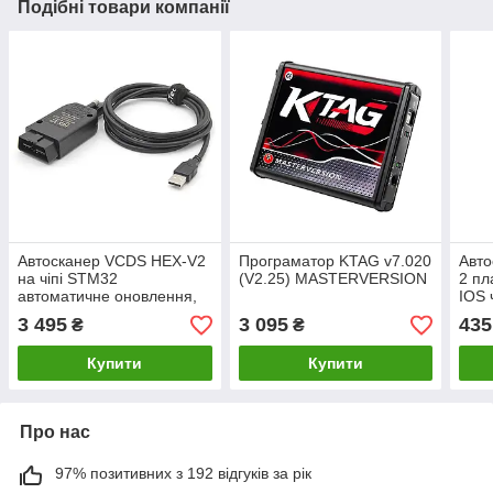
Подібні товари компанії
Автосканер VCDS HEX-V2
Програматор KTAG v7.020
Авто
на чіпі STM32
(V2.25) MASTERVERSION
2 пл
автоматичне оновлення,
IOS 
ліцензія без обмежень
3 495
3 095
435
₴
₴
VW/Audi/Skoda/Seat
Купити
Купити
Про нас
97% позитивних з 192 відгуків за рік